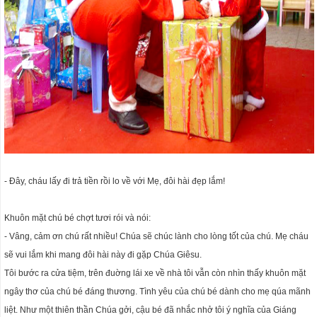
- Đây, cháu lấy đi trả tiền rồi lo về với Mẹ, đôi hài đẹp lắm!
Khuôn mặt chú bé chợt tươi rói và nói:
- Vâng, cảm ơn chú rất nhiều! Chúa sẽ chúc lành cho lòng tốt của chú. Mẹ cháu
sẽ vui lắm khi mang đôi hài này đi gặp Chúa Giêsu.
Tôi bước ra cửa tiệm, trên đuờng lái xe về nhà tôi vẫn còn nhìn thấy khuôn mặt
ngây thơ của chú bé đáng thương. Tình yêu của chú bé dành cho mẹ qúa mãnh
liệt. Như một thiên thần Chúa gởi, cậu bé đã nhắc nhở tôi ý nghĩa của Giáng