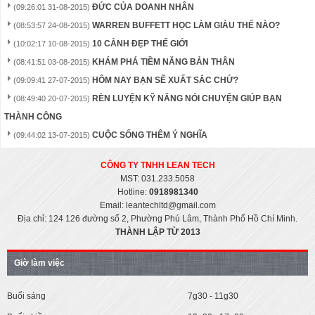
ĐỨC CỦA DOANH NHÂN
(09:26:01 31-08-2015)
WARREN BUFFETT HỌC LÀM GIÀU THẾ NÀO?
(08:53:57 24-08-2015)
10 CẢNH ĐẸP THẾ GIỚI
(10:02:17 10-08-2015)
KHÁM PHÁ TIỀM NĂNG BẢN THÂN
(08:41:51 03-08-2015)
HÔM NAY BẠN SẼ XUẤT SẮC CHỨ?
(09:09:41 27-07-2015)
RÈN LUYỆN KỸ NĂNG NÓI CHUYỆN GIÚP BẠN
(08:49:40 20-07-2015)
THÀNH CÔNG
CUỘC SỐNG THÊM Ý NGHĨA
(09:44:02 13-07-2015)
CÔNG TY TNHH LEAN
TECH
MST: 031.233.5058
Hotline:
0918981340
Email: leantechltd@gmail.com
Địa chỉ: 124 126 đường số 2, Phường Phú Lâm, Thành Phố Hồ Chí Minh.
THÀNH LẬP TỪ 2013
Giờ làm việc
Buổi sáng
7g30 - 11g30