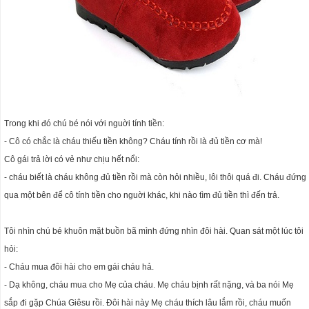
Trong khi đó chú bé nói với nguời tính tiền:
- Cô có chắc là cháu thiếu tiền không? Cháu tính rồi là đủ tiền cơ mà!
Cô gái trả lời có vẻ như chịu hết nổi:
- cháu biết là cháu không đủ tiền rồi mà còn hỏi nhiều, lôi thôi quá đi. Cháu đứng
qua một bên để cô tính tiền cho nguời khác, khi nào tìm đủ tiền thì đến trả.
Tôi nhìn chú bé khuôn mặt buồn bã mình đứng nhìn đôi hài. Quan sát một lúc tôi
hỏi:
- Cháu mua đôi hài cho em gái cháu hả.
- Dạ không, cháu mua cho Mẹ của cháu. Mẹ cháu bịnh rất nặng, và ba nói Mẹ
sắp đi gặp Chúa Giêsu rồi. Đôi hài này Mẹ cháu thích lâu lắm rồi, cháu muốn