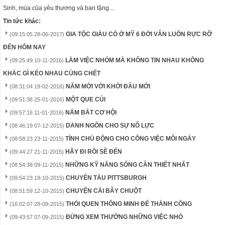
Sinh, mùa của yêu thương và ban tặng....
Tin tức khác:
GIA TỘC GIÀU CÓ Ở MỸ 6 ĐỜI VẪN LUÔN RỰC RỠ
(09:15:05 28-06-2017)
ĐẾN HÔM NAY
LÀM VIỆC NHÓM MÀ KHÔNG TIN NHAU KHÔNG
(09:25:49 10-11-2016)
KHÁC GÌ KÉO NHAU CÙNG CHẾT
NĂM MỚI VỚI KHỞI ĐẦU MỚI
(08:31:04 19-02-2016)
MỘT QUE CỦI
(09:51:38 25-01-2016)
NẮM BẮT CƠ HỘI
(09:57:16 11-01-2016)
DANH NGÔN CHO SỰ NỖ LỰC
(08:46:19 07-12-2015)
TÍNH CHỦ ĐỘNG CHO CÔNG VIỆC MỖI NGÀY
(08:58:23 23-11-2015)
HÃY ĐI RỒI SẼ ĐẾN
(09:44:27 21-11-2015)
NHỮNG KỸ NĂNG SỐNG CẦN THIẾT NHẤT
(08:54:38 09-11-2015)
CHUYẾN TÀU PITTSBURGH
(09:54:23 19-10-2015)
CHUYỆN CÁI BẪY CHUỘT
(08:51:59 12-10-2015)
THÓI QUEN THÔNG MINH ĐỂ THÀNH CÔNG
(16:02:07 28-09-2015)
ĐỪNG XEM THƯỜNG NHỮNG VIỆC NHỎ
(09:43:57 07-09-2015)