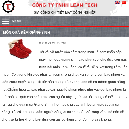
GIA CÔNG CHI TIẾT MÁY CÔNG NGHIỆP
Menu
MÓN QUÀ ĐÊM GIÁNG SINH
08:50:24 21-12-2015
Tôi vội vã bước vào tiệm trong mall để sắm khẩn cấp
mấy món qùa giáng sinh vào phút cuối cho đứa con gái.
Kinh hãi nhìn đám đông, có lẽ tôi sẽ bị kẹt trong tiệm đến
muôn đời, trong khi việc phải làm còn chồng chất, văn phòng còn bao nhiêu văn
kiện chưa duyệt xọng. Từ lúc nào chẳng rõ, Giáng sinh đã trở thành gánh nặng
nề. Chẳng hiểu tại sao phải có cái ngày lễ phiền phức như vầy với bao nhiêu là
thứ phải lo, quà cáp phải mua cho nguời này nguời kia, tôi mong có thể lăn quay
ra ngủ cho qua muà Giáng Sinh như mấy chú gấu tỉnh bơ an giấc suốt mùa
đông. Tôi cố lách qua đám người đông đi lại như kiến để xông vào chỗ bán đồ
chơi, và tự hỏi không biết đứa con gái có thèm chơi đồ như vậy không.