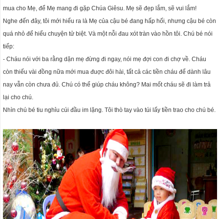
mua cho Mẹ, để Mẹ mang đi gặp Chúa Giêsu. Mẹ sẽ đẹp lắm, sẽ vui lắm!
Nghe đến đây, tôi mới hiểu ra là Mẹ của cậu bé đang hấp hối, nhưng cậu bé còn
quá nhỏ để hiểu chuyện tử biệt. Và một nỗi đau xót tràn vào hồn tôi. Chú bé nói
tiếp:
- Cháu nói với ba rằng dặn mẹ đừng đi ngay, nói mẹ đợi con đi chợ về. Cháu
còn thiếu vài đồng nữa mới mua đuợc đôi hài, tất cả các tiền cháu để dành lâu
nay vẫn còn chưa đủ. Chú có thể giúp cháu không? Mai mốt cháu sẽ đi làm trả
lại cho chú.
Nhìn chú bé tiu nghỉu cúi đầu im lặng. Tôi thò tay vào túi lấy tiền trao cho chú bé.