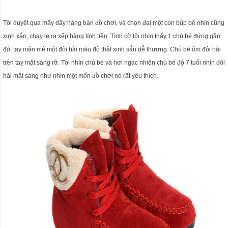
Tôi duyệt qua mấy dãy hàng bán đồ chơi, và chọn đại một con búp bê nhìn cũng
xinh xắn, chạy lẹ ra xếp hàng tính tiền. Tình cờ tôi nhìn thấy 1 chú bé đứng gần
đó, tay mân mê một đôi hài màu đỏ thật xinh sắn dễ thương. Chú bé ôm đôi hài
trên tay mặt sáng rỡ. Tôi nhìn chú bé và hơi ngạc nhiên chú bé độ 7 tuổi nhìn đôi
hài mắt sáng như nhìn một mốn đồ chơi nó rất yêu thích.