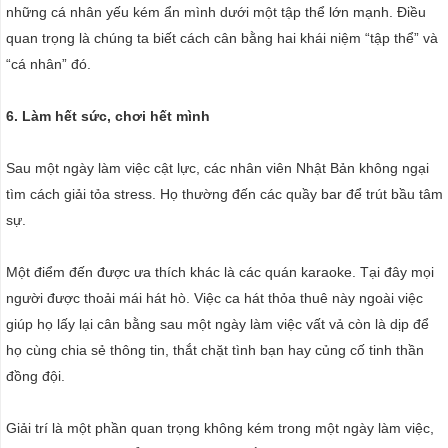
những cá nhân yếu kém ẩn mình dưới một tập thể lớn mạnh. Điều
quan trọng là chúng ta biết cách cân bằng hai khái niệm “tập thể” và
“cá nhân” đó.
6. Làm hết sức, chơi hết mình
Sau một ngày làm việc cật lực, các nhân viên Nhật Bản không ngại
tìm cách giải tỏa stress. Họ thường đến các quầy bar để trút bầu tâm
sự.
Một điểm đến được ưa thích khác là các quán karaoke. Tại đây mọi
người được thoải mái hát hò. Việc ca hát thỏa thuê này ngoài việc
giúp họ lấy lại cân bằng sau một ngày làm việc vất vả còn là dịp để
họ cùng chia sẻ thông tin, thắt chặt tình bạn hay củng cố tinh thần
đồng đội.
Giải trí là một phần quan trọng không kém trong một ngày làm việc,