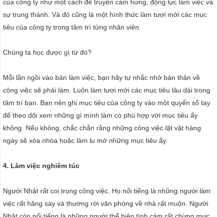
của công ty như một cách để truyền cảm hứng, động lực làm việc và
sự trung thành. Và đó cũng là một hình thức làm tươi mới các mục
tiêu của công ty trong tâm trí từng nhân viên.
Chúng ta học được gì từ đó?
Mỗi lần ngồi vào bàn làm việc, bạn hãy tự nhắc nhở bản thân về
công việc sẽ phải làm. Luôn làm tươi mới các mục tiêu lâu dài trong
tâm trí bạn. Bạn nên ghi mục tiêu của công ty vào một quyển sổ tay
để theo dõi xem những gì mình làm có phù hợp với mục tiêu ấy
không. Nếu không, chắc chắn rằng những công việc lặt vặt hàng
ngày sẽ xóa nhòa hoặc làm lu mờ những mục tiêu ấy.
4. Làm việc nghiêm túc
Người Nhật rất coi trọng công việc. Họ nổi tiếng là những người làm
việc rất hăng say và thường rời văn phòng về nhà rất muộn. Người
Nhật còn nổi tiếng là những người thể hiện tình cảm rất chừng mực.