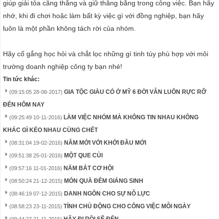
giúp giải tỏa căng thẳng và giữ thăng bằng trong công việc. Bạn hãy
nhớ, khi đi chơi hoặc làm bất kỳ việc gì với đồng nghiệp, bạn hãy
luôn là một phần không tách rời của nhóm.
Hãy cố gắng học hỏi và chắt lọc những gì tinh túy phù hợp với môi
trường doanh nghiệp công ty bạn nhé!
Tin tức khác:
GIA TỘC GIÀU CÓ Ở MỸ 6 ĐỜI VẪN LUÔN RỰC RỠ
(09:15:05 28-06-2017)
ĐẾN HÔM NAY
LÀM VIỆC NHÓM MÀ KHÔNG TIN NHAU KHÔNG
(09:25:49 10-11-2016)
KHÁC GÌ KÉO NHAU CÙNG CHẾT
NĂM MỚI VỚI KHỞI ĐẦU MỚI
(08:31:04 19-02-2016)
MỘT QUE CỦI
(09:51:38 25-01-2016)
NẮM BẮT CƠ HỘI
(09:57:16 11-01-2016)
MÓN QUÀ ĐÊM GIÁNG SINH
(08:50:24 21-12-2015)
DANH NGÔN CHO SỰ NỖ LỰC
(08:46:19 07-12-2015)
TÍNH CHỦ ĐỘNG CHO CÔNG VIỆC MỖI NGÀY
(08:58:23 23-11-2015)