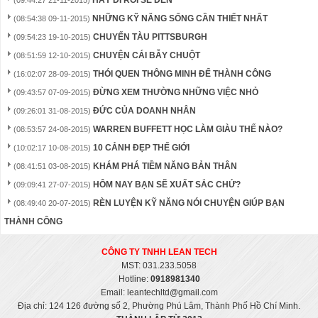
HÃY ĐI RỒI SẼ ĐẾN
(09:44:27 21-11-2015)
NHỮNG KỸ NĂNG SỐNG CẦN THIẾT NHẤT
(08:54:38 09-11-2015)
CHUYẾN TÀU PITTSBURGH
(09:54:23 19-10-2015)
CHUYỆN CÁI BẪY CHUỘT
(08:51:59 12-10-2015)
THÓI QUEN THÔNG MINH ĐỂ THÀNH CÔNG
(16:02:07 28-09-2015)
ĐỪNG XEM THƯỜNG NHỮNG VIỆC NHỎ
(09:43:57 07-09-2015)
ĐỨC CỦA DOANH NHÂN
(09:26:01 31-08-2015)
WARREN BUFFETT HỌC LÀM GIÀU THẾ NÀO?
(08:53:57 24-08-2015)
10 CẢNH ĐẸP THẾ GIỚI
(10:02:17 10-08-2015)
KHÁM PHÁ TIỀM NĂNG BẢN THÂN
(08:41:51 03-08-2015)
HÔM NAY BẠN SẼ XUẤT SẮC CHỨ?
(09:09:41 27-07-2015)
RÈN LUYỆN KỸ NĂNG NÓI CHUYỆN GIÚP BẠN
(08:49:40 20-07-2015)
THÀNH CÔNG
CÔNG TY TNHH LEAN
TECH
MST: 031.233.5058
Hotline:
0918981340
Email: leantechltd@gmail.com
Địa chỉ: 124 126 đường số 2, Phường Phú Lâm, Thành Phố Hồ Chí Minh.