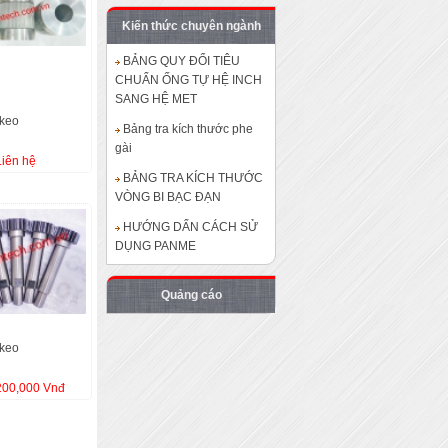
Khuôn gạch gió
Kiến thức chuyên ngành
BẢNG QUY ĐỔI TIÊU
CHUẨN ỐNG TỰ HỆ INCH
khuôn dập cắt kim
SANG HỆ MET
loại 3
 keo
Bảng tra kích thước phe
gài
Đuôi tôm
Liên hệ
BẢNG TRA KÍCH THƯỚC
VÒNG BI BẠC ĐẠN
HƯỚNG DẨN CÁCH SỬ
DỤNG PANME
Quảng cáo
 keo
200,000 Vnđ