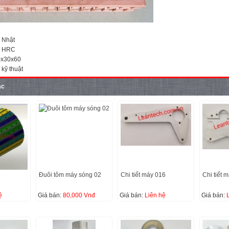
1 Nhật
2 HRC
0x30x60
 kỹ thuật
ác
Đuôi tôm máy sóng 02
Chi tiết máy 016
Chi tiết 
ệ
Giá bán:
80,000 Vnđ
Giá bán:
Liên hệ
Giá bán: