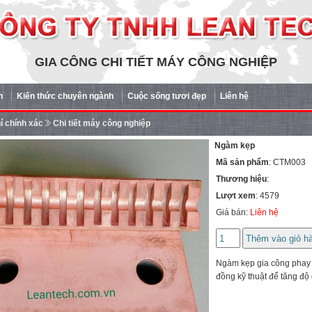
GIA CÔNG CHI TIẾT MÁY CÔNG NGHIỆP
n
Kiến thức chuyên ngành
Cuộc sống tươi đẹp
Liên hệ
í chính xác
Chi tiết máy công nghiệp
Ngàm kẹp
Mã sản phẩm
: CTM003
Thương hiệu
:
Lượt xem
: 4579
Giá bán:
Liên hệ
Ngàm kẹp gia công phay
đồng kỹ thuật để tăng độ