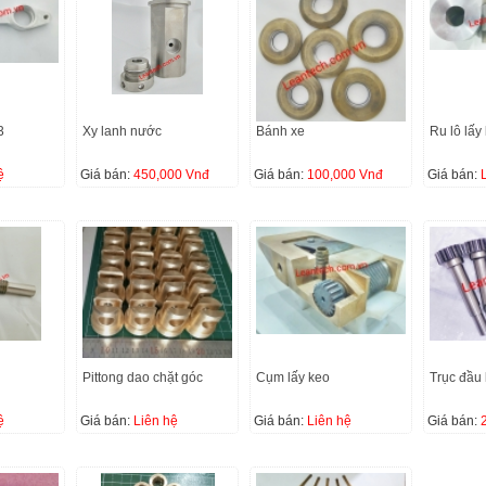
3
Xy lanh nước
Bánh xe
Ru lô lấy
ệ
Giá bán:
450,000 Vnđ
Giá bán:
100,000 Vnđ
Giá bán:
Pittong dao chặt góc
Cụm lấy keo
Trục đầu
ệ
Giá bán:
Liên hệ
Giá bán:
Liên hệ
Giá bán: