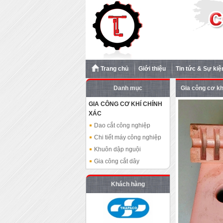
Trang chủ
Giới thiệu
Tin tức & Sự kiệ
Danh mục
Gia công cơ kh
GIA CÔNG CƠ KHÍ CHÍNH
XÁC
Dao cắt công nghiệp
Chi tiết máy công nghiệp
Khuôn dập nguội
Gia công cắt dây
Khách hàng