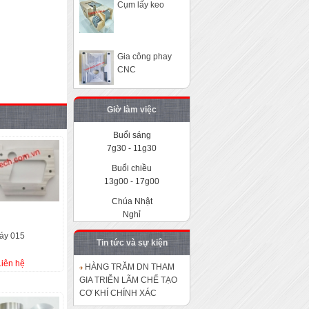
Cụm lấy keo
Gia công phay
CNC
Sản phẩm cắt dây
Giờ làm việc
005
Buổi sáng
7g30 - 11g30
Sản phẩm cắt dây
Buổi chiều
003
13g00 - 17g00
Chúa Nhật
Sản phẩm cắt dây
Nghỉ
001
máy 015
Tin tức và sự kiện
Liên hệ
Khuôn dập sắt 1
HÀNG TRĂM DN THAM
GIA TRIỄN LÃM CHẾ TẠO
CƠ KHÍ CHÍNH XÁC