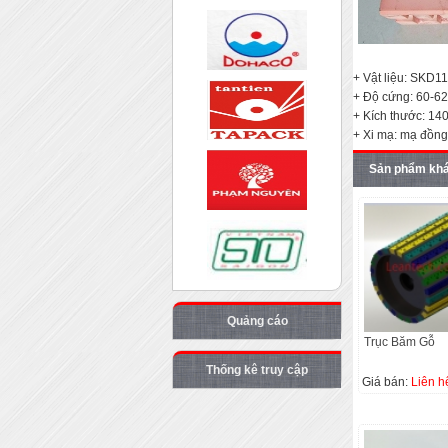
+ Vật liệu: SKD1
+ Độ cứng: 60-6
+ Kích thước: 14
+ Xi mạ: mạ đồng
Sản phẩm kh
Quảng cáo
Trục Băm Gỗ
Thống kê truy cập
Giá bán:
Liên h