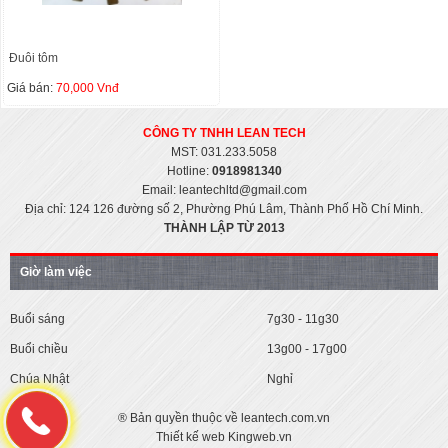
Đuôi tôm
Giá bán:
70,000 Vnđ
CÔNG TY TNHH LEAN
TECH
MST: 031.233.5058
Hotline:
0918981340
Email: leantechltd@gmail.com
Địa chỉ: 124 126 đường số 2, Phường Phú Lâm, Thành Phố Hồ Chí Minh.
THÀNH LẬP TỪ 2013
Giờ làm việc
Buổi sáng
7g30 - 11g30
Buổi chiều
13g00 - 17g00
Chúa Nhật
Nghỉ
® Bản quyền thuộc về leantech.com.vn
Thiết kế web Kingweb.vn